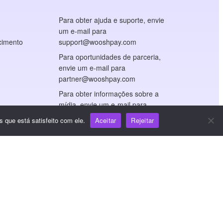
Para obter ajuda e suporte, envie
um e-mail para
cimento
support@wooshpay.com
Para oportunidades de parceria,
envie um e-mail para
partner@wooshpay.com
Para obter informações sobre a
mídia, envie um e-mail para
media@wooshpay.com
 que está satisfeito com ele.
Aceitar
Rejeitar