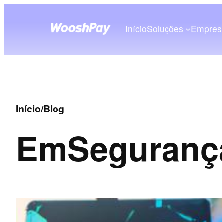
Início
Soluções
Empres
Início
/
Blog
Em
Seguranç