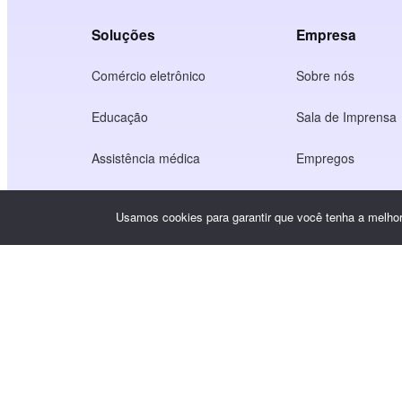
Soluções
Empresa
Comércio eletrônico
Sobre nós
Educação
Sala de Imprensa
Assistência médica
Empregos
Economia dos criadores
Termos de Serviç
Usamos cookies para garantir que você tenha a melhor 
Jogo
Política de privac
Serviço de gateway
Soluções com foco na China
Personalizado ou sob medida