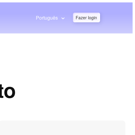
Português
Fazer login
to