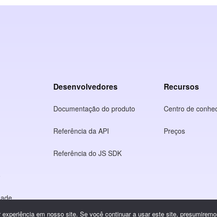
Desenvolvedores
Recursos
Documentação do produto
Centro de conhe
Referência da API
Preços
Referência do JS SDK
o
idade
experiência em nosso site. Se você continuar a usar este site, presumiremos