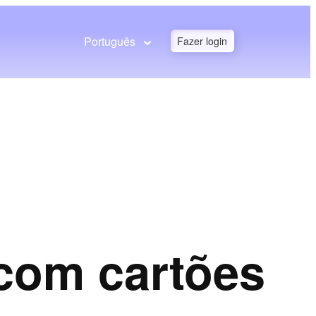
Português
Fazer login
com cartões