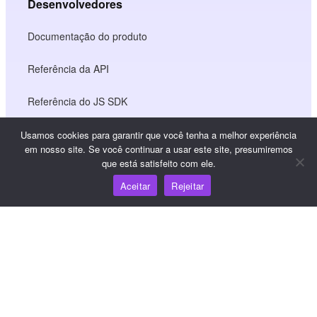
Desenvolvedores
Documentação do produto
Referência da API
Referência do JS SDK
Usamos cookies para garantir que você tenha a melhor experiência
em nosso site. Se você continuar a usar este site, presumiremos
Recursos
que está satisfeito com ele.
Aceitar
Rejeitar
Centro de conhecimento
Preços
Para obter ajuda e suporte, envie um e-mail para
support@wooshpay.com
Para oportunidades de parceria, envie um e-mail para