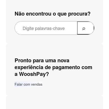
Não encontrou o que procura?
P
e
s
q
u
Pronto para uma nova
i
experiência de pagamento com
s
a WooshPay?
a
r
Falar com vendas