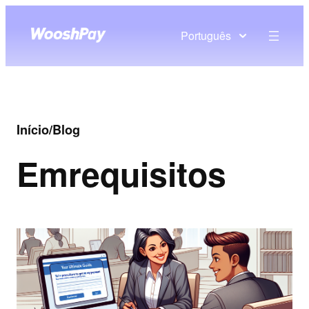
Português
Início
/
Blog
Em
requisitos