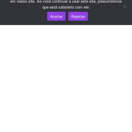
em nosso site. Se você continuar a usar este site, presumiremos
que está satisfeito com ele.
Aceitar
Rejeitar
Recursos
Centro de conhecimento
Preços
Para obter ajuda e suporte, envie um e-mail para
support@wooshpay.com
Para oportunidades de parceria, envie um e-mail para
partner@wooshpay.com
Para obter informações sobre a mídia, envie um e-mail
para media@wooshpay.com