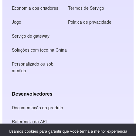
Economia dos criadores
Termos de Serviço
Jogo
Política de privacidade
Serviço de gateway
Soluções com foco na China
Personalizado ou sob
medida
Desenvolvedores
Documentação do produto
Referência da API
Usamos cookies para garantir que você tenha a melhor experiência
Referência do JS SDK