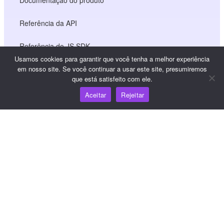
Documentação do produto
Referência da API
Referência do JS SDK
Usamos cookies para garantir que você tenha a melhor experiência
em nosso site. Se você continuar a usar este site, presumiremos
que está satisfeito com ele.
Recursos
Aceitar
Rejeitar
Centro de conhecimento
Preços
Para obter ajuda e suporte, envie um e-mail para
support@wooshpay.com
Para oportunidades de parceria, envie um e-mail para
partner@wooshpay.com
Para obter informações sobre a mídia, envie um e-mail