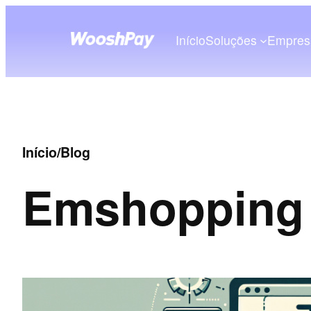
Início
Soluções
Empres
Início
/
Blog
Em
shopping 