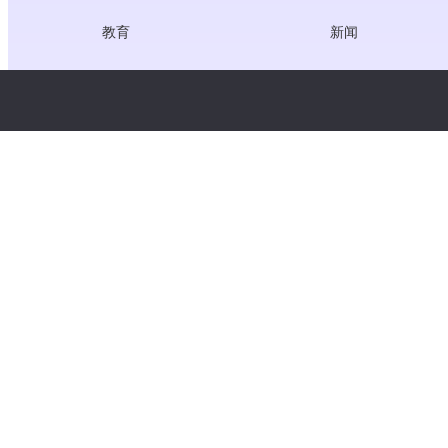
教育
新闻
医疗
职位
创作者经济
服务条款
游戏
隐私政策
网关服务
聚焦中国的解决方案
定制或量身定做
版权所有 © WooshPay 2026 保留所有权利。