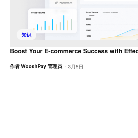
知识
Boost Your E-commerce Success with Effec
作者
WooshPay 管理员
3月5日
•