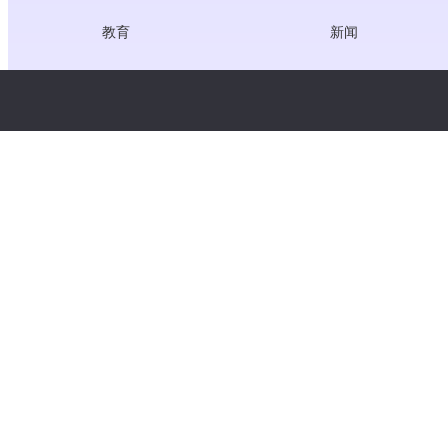
教育
新闻
医疗
职位
创作者经济
服务条款
游戏
隐私政策
网关服务
聚焦中国的解决方案
定制或量身定做
版权所有 © WooshPay 2026 保留所有权利。