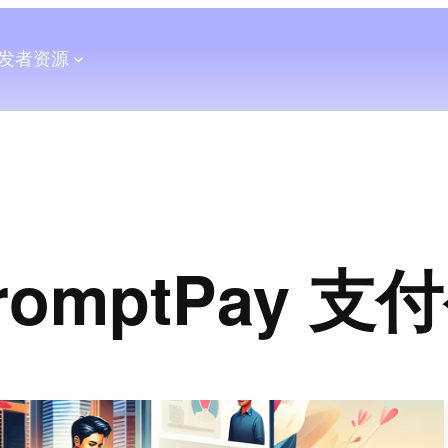
发者
资源
romptPay 支