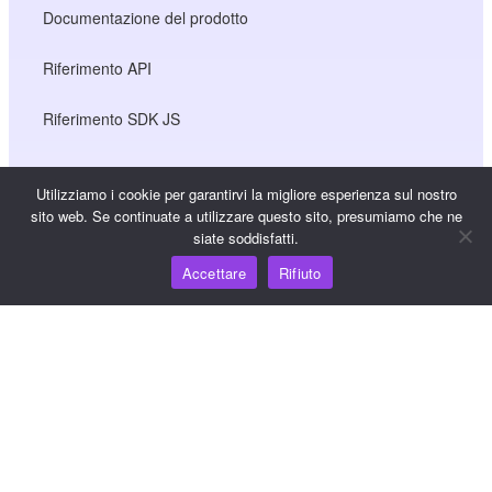
Documentazione del prodotto
Riferimento API
Riferimento SDK JS
Utilizziamo i cookie per garantirvi la migliore esperienza sul nostro
Risorse
sito web. Se continuate a utilizzare questo sito, presumiamo che ne
siate soddisfatti.
Hub della conoscenza
Accettare
Rifiuto
Prezzi
Per assistenza e supporto, inviare un'e-mail a
support@wooshpay.com
Per opportunità di partnership, inviare un'e-mail a
partner@wooshpay.com