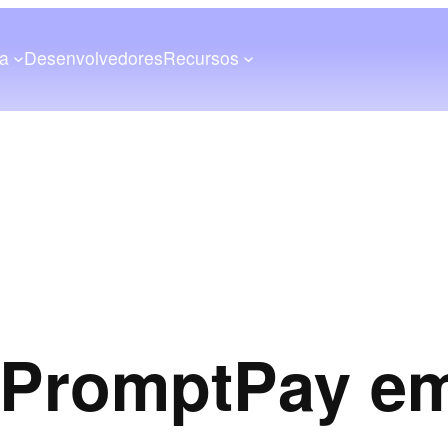
a
Desenvolvedores
Recursos
PromptPay em