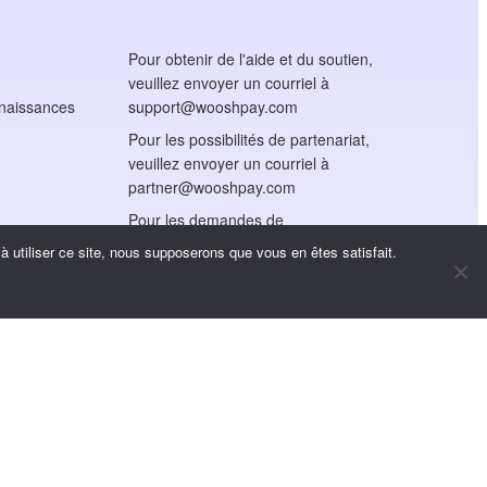
Pour obtenir de l'aide et du soutien,
veuillez envoyer un courriel à
nnaissances
support@wooshpay.com
Pour les possibilités de partenariat,
veuillez envoyer un courriel à
partner@wooshpay.com
Pour les demandes de
renseignements des médias,
 utiliser ce site, nous supposerons que vous en êtes satisfait.
veuillez envoyer un courriel à
media@wooshpay.com