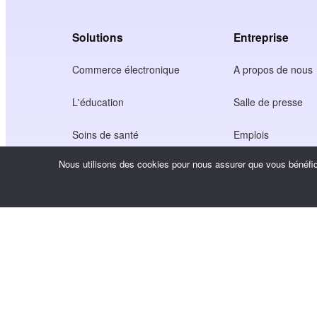
Solutions
Entreprise
Commerce électronique
A propos de nous
L'éducation
Salle de presse
Soins de santé
Emplois
Nous utilisons des cookies pour nous assurer que vous bénéfici
Économie des créateurs
Conditions d'utilisa
Jeu
Politique de confide
Service de passerelle
Solutions axées sur la Chine
Personnalisé ou sur mesure