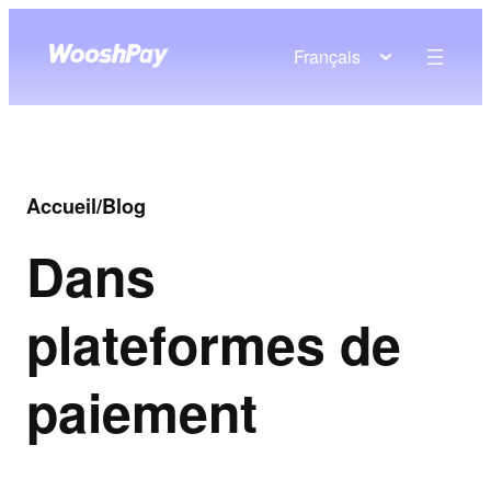
Français
Accueil
/
Blog
Dans
plateformes de
paiement