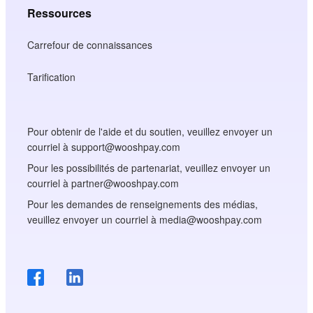
Ressources
Carrefour de connaissances
Tarification
Pour obtenir de l'aide et du soutien, veuillez envoyer un
courriel à support@wooshpay.com
Pour les possibilités de partenariat, veuillez envoyer un
courriel à partner@wooshpay.com
Pour les demandes de renseignements des médias,
veuillez envoyer un courriel à media@wooshpay.com