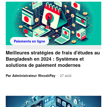
Paiements en ligne
Meilleures stratégies de frais d'études au
Bangladesh en 2024 : Systèmes et
solutions de paiement modernes
Par
Administrateur WooshPay
27 août
•