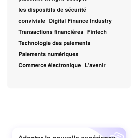
les dispositifs de sécurité
conviviale
Digital Finance Industry
Transactions financières
Fintech
Technologie des paiements
Paiements numériques
Commerce électronique
L'avenir
Adopter la nouvelle expérience