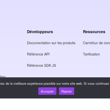
Développeurs
Ressources
Documentation sur les produits
Carrefour de co
Référence API
Tarification
Référence SDK JS
tion
ez de la meilleure expérience possible sur notre site web. Si vous continuez à
ntialité
Accepter
Rejeter