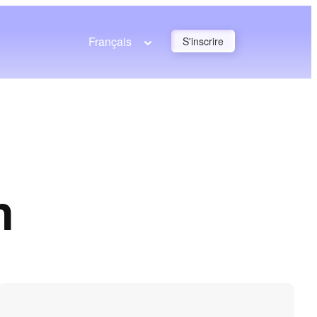
Français
S'inscrire
n