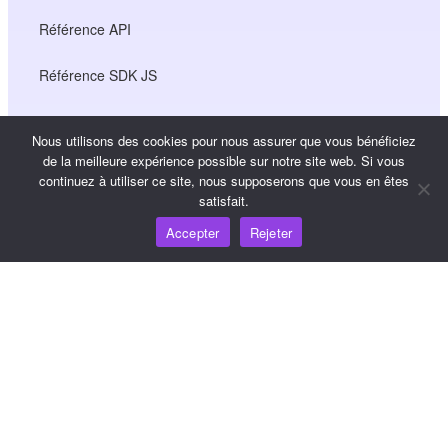
Référence API
Référence SDK JS
Nous utilisons des cookies pour nous assurer que vous bénéficiez
Ressources
de la meilleure expérience possible sur notre site web. Si vous
continuez à utiliser ce site, nous supposerons que vous en êtes
Carrefour de connaissances
satisfait.
Accepter
Rejeter
Tarification
Pour obtenir de l'aide et du soutien, veuillez envoyer un
courriel à support@wooshpay.com
Pour les possibilités de partenariat, veuillez envoyer un
courriel à partner@wooshpay.com
Pour les demandes de renseignements des médias,
veuillez envoyer un courriel à media@wooshpay.com