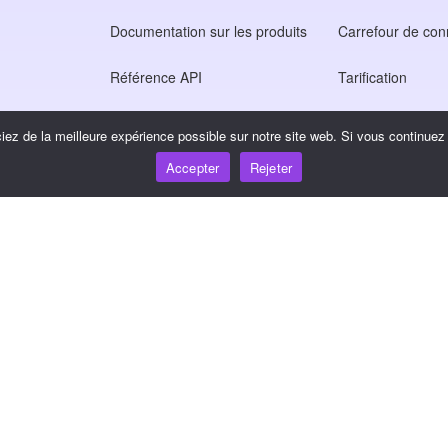
Documentation sur les produits
Carrefour de co
Référence API
Tarification
Référence SDK JS
ez de la meilleure expérience possible sur notre site web. Si vous continuez à
Accepter
Rejeter
tion
ntialité