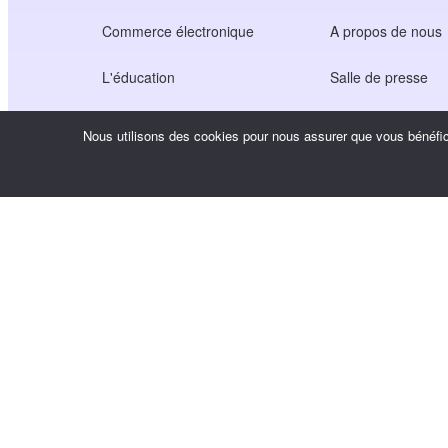
Commerce électronique
A propos de nous
L'éducation
Salle de presse
Soins de santé
Emplois
Nous utilisons des cookies pour nous assurer que vous bénéfici
Économie des créateurs
Conditions d'utilisa
Jeu
Politique de confide
Service de passerelle
Solutions axées sur la Chine
Personnalisé ou sur mesure