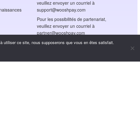
veuillez envoyer un courriel à
nnaissances
support@wooshpay.com
Pour les possibilités de partenariat,
veuillez envoyer un courriel à
partner@wooshpay.com
Pour les demandes de
 utiliser ce site, nous supposerons que vous en êtes satisfait.
renseignements des médias,
veuillez envoyer un courriel à
media@wooshpay.com