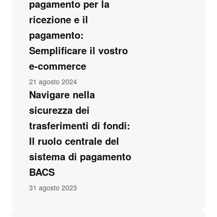
pagamento per la
ricezione e il
pagamento:
Semplificare il vostro
e-commerce
21 agosto 2024
Navigare nella
sicurezza dei
trasferimenti di fondi:
Il ruolo centrale del
sistema di pagamento
BACS
31 agosto 2023