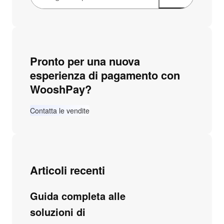
Pronto per una nuova
esperienza di pagamento con
WooshPay?
Contatta le vendite
Articoli recenti
Guida completa alle
soluzioni di