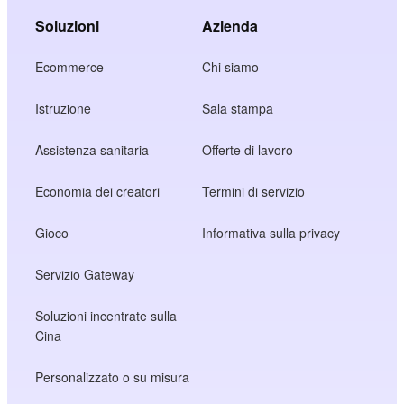
Soluzioni
Azienda
Ecommerce
Chi siamo
Istruzione
Sala stampa
Assistenza sanitaria
Offerte di lavoro
Economia dei creatori
Termini di servizio
Gioco
Informativa sulla privacy
Servizio Gateway
Soluzioni incentrate sulla
Cina
Personalizzato o su misura