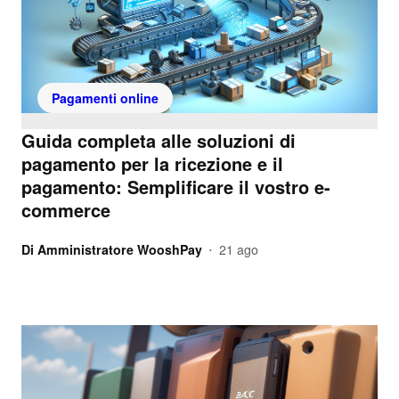
Pagamenti online
Guida completa alle soluzioni di
pagamento per la ricezione e il
pagamento: Semplificare il vostro e-
commerce
Di
Amministratore WooshPay
21 ago
•