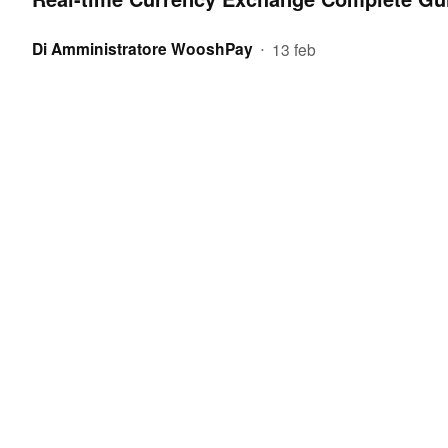
Di
Amministratore WooshPay
13 feb
•