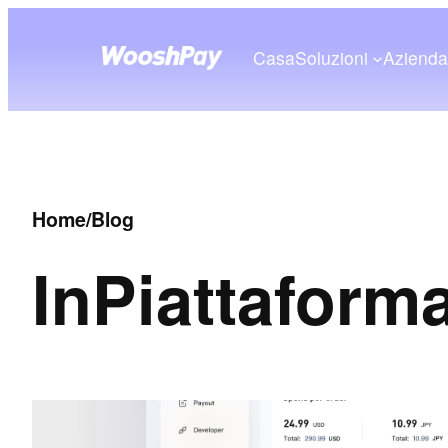
Casa
Soluzioni
Aziend
Home
/
Blog
In
Piattaforma