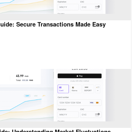
ide: Secure Transactions Made Easy
de: Understanding Market Fluctuations