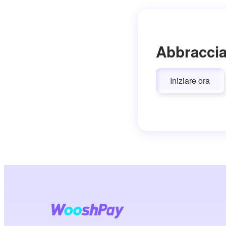
Abbraccia
Iniziare ora