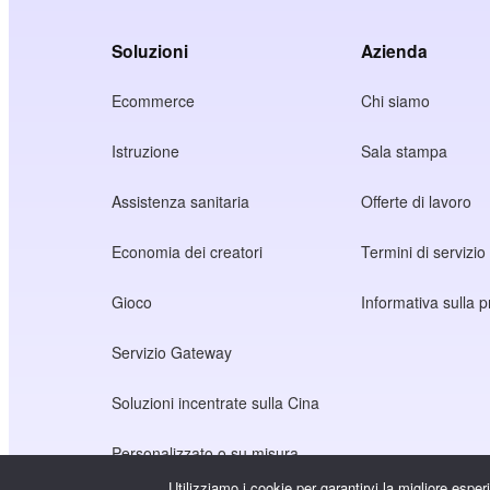
Soluzioni
Azienda
Ecommerce
Chi siamo
Istruzione
Sala stampa
Assistenza sanitaria
Offerte di lavoro
Economia dei creatori
Termini di servizio
Gioco
Informativa sulla p
Servizio Gateway
Soluzioni incentrate sulla Cina
Personalizzato o su misura
Utilizziamo i cookie per garantirvi la migliore espe