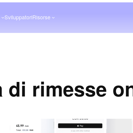
a
Sviluppatori
Risorse
 di rimesse on