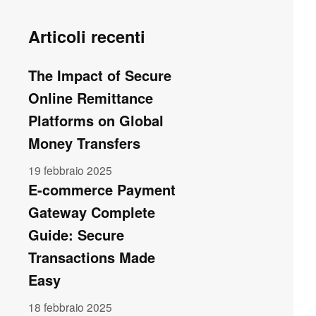
Articoli recenti
The Impact of Secure
Online Remittance
Platforms on Global
Money Transfers
19 febbraio 2025
E-commerce Payment
Gateway Complete
Guide: Secure
Transactions Made
Easy
18 febbraio 2025