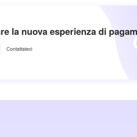
re la nuova esperienza di paga
Contattateci