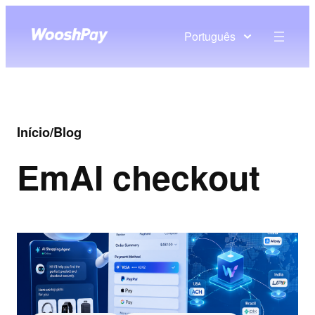
Português
Início
/
Blog
Em
AI checkout