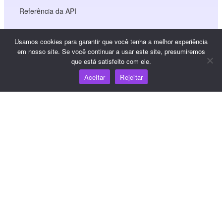
Referência da API
Referência do JS SDK
Usamos cookies para garantir que você tenha a melhor experiência
em nosso site. Se você continuar a usar este site, presumiremos
que está satisfeito com ele.
Recursos
Aceitar
Rejeitar
Centro de conhecimento
Preços
Para obter ajuda e suporte, envie um e-mail para
support@wooshpay.com
Para oportunidades de parceria, envie um e-mail para
partner@wooshpay.com
Para obter informações sobre a mídia, envie um e-mail
para media@wooshpay.com