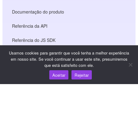
Documentação do produto
Referência da API
Referência do JS SDK
Usamos cookies para garantir que você tenha a melhor experiência
em nosso site. Se você continuar a usar este site, presumiremos
Recursos
que está satisfeito com ele.
Aceitar
Rejeitar
Centro de conhecimento
Preços
Para obter ajuda e suporte, envie um e-mail para
support@wooshpay.com
Para oportunidades de parceria, envie um e-mail para