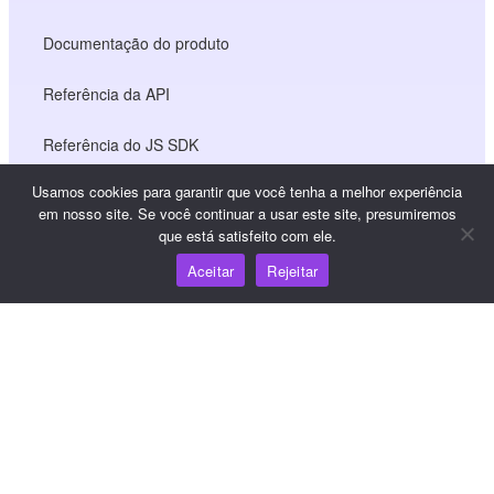
Documentação do produto
Referência da API
Referência do JS SDK
Usamos cookies para garantir que você tenha a melhor experiência
em nosso site. Se você continuar a usar este site, presumiremos
Recursos
que está satisfeito com ele.
Aceitar
Rejeitar
Centro de conhecimento
Preços
Para obter ajuda e suporte, envie um e-mail para
support@wooshpay.com
Para oportunidades de parceria, envie um e-mail para