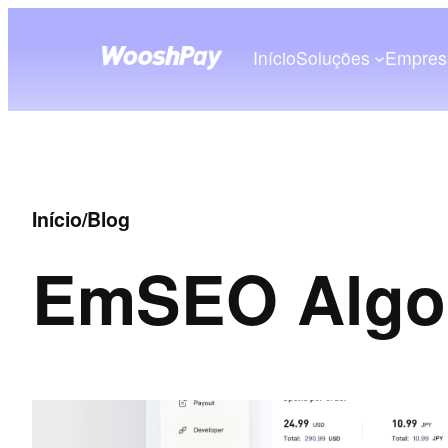
Início
Soluções
Empres
Início
/
Blog
Em
SEO Algo