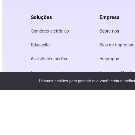
Soluções
Empresa
Comércio eletrônico
Sobre nós
Educação
Sala de Imprensa
Assistência médica
Empregos
Economia dos criadores
Termos de Serviç
Usamos cookies para garantir que você tenha a melhor 
Jogo
Política de privac
Serviço de gateway
Soluções com foco na China
Personalizado ou sob medida