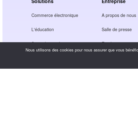
Solutions
Entreprise
Commerce électronique
A propos de nous
L'éducation
Salle de presse
Soins de santé
Emplois
Nous utilisons des cookies pour nous assurer que vous bénéfici
Économie des créateurs
Conditions d'utilisa
Jeu
Politique de confide
Service de passerelle
Solutions axées sur la Chine
Personnalisé ou sur mesure