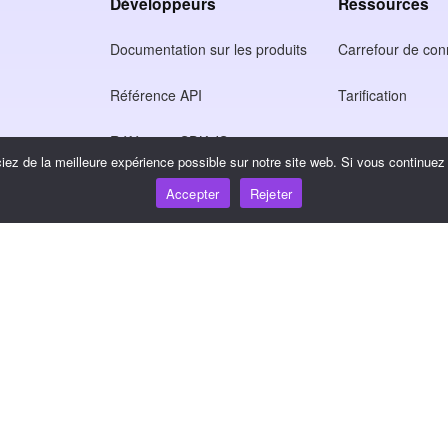
Développeurs
Ressources
Documentation sur les produits
Carrefour de co
Référence API
Tarification
Référence SDK JS
ez de la meilleure expérience possible sur notre site web. Si vous continuez à
tion
Accepter
Rejeter
ntialité