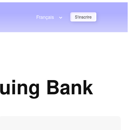
Français
S'inscrire
suing Bank