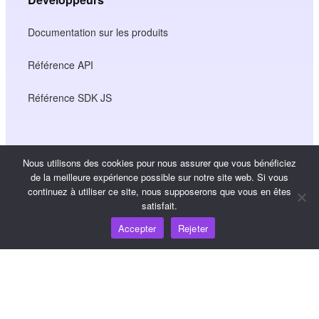
Documentation sur les produits
Référence API
Référence SDK JS
Ressources
Nous utilisons des cookies pour nous assurer que vous bénéficiez
de la meilleure expérience possible sur notre site web. Si vous
Carrefour de connaissances
continuez à utiliser ce site, nous supposerons que vous en êtes
satisfait.
Tarification
Accepter
Rejeter
Pour obtenir de l'aide et du soutien, veuillez envoyer un
courriel à support@wooshpay.com
Pour les possibilités de partenariat, veuillez envoyer un