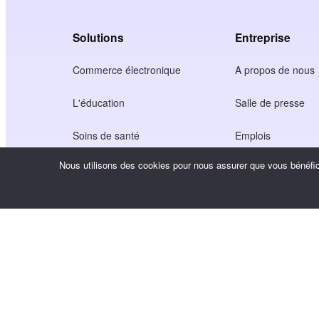
Solutions
Entreprise
Commerce électronique
A propos de nous
L'éducation
Salle de presse
Soins de santé
Emplois
Nous utilisons des cookies pour nous assurer que vous bénéfici
Économie des créateurs
Conditions d'utilisa
Jeu
Politique de confide
Service de passerelle
Solutions axées sur la Chine
Personnalisé ou sur mesure