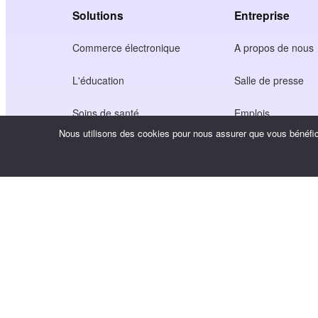
Solutions
Entreprise
Commerce électronique
A propos de nous
L'éducation
Salle de presse
Soins de santé
Emplois
Nous utilisons des cookies pour nous assurer que vous bénéfici
Économie des créateurs
Conditions d'utilisa
Jeu
Politique de confide
Service de passerelle
Solutions axées sur la Chine
Personnalisé ou sur mesure