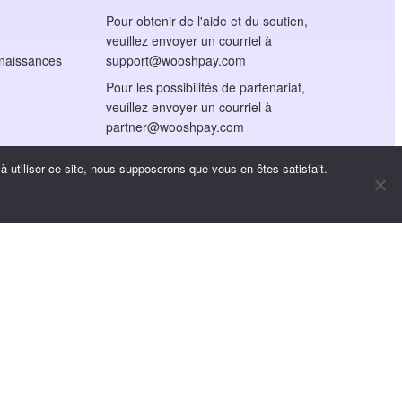
Pour obtenir de l'aide et du soutien,
veuillez envoyer un courriel à
nnaissances
support@wooshpay.com
Pour les possibilités de partenariat,
veuillez envoyer un courriel à
partner@wooshpay.com
Pour les demandes de
 utiliser ce site, nous supposerons que vous en êtes satisfait.
renseignements des médias,
veuillez envoyer un courriel à
media@wooshpay.com