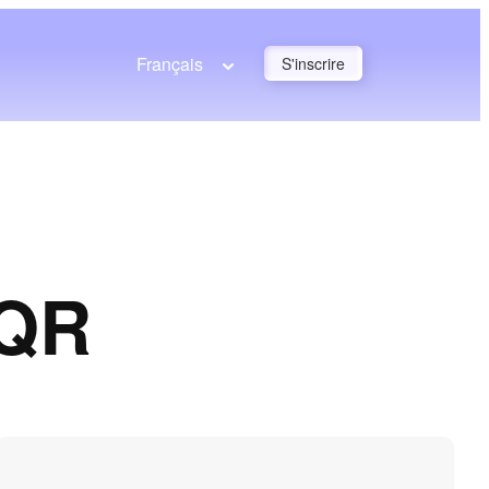
Français
S'inscrire
 QR