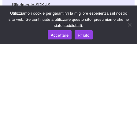
Riferimento SDK JS
Utilizziamo i cookie per garantirvi la migliore esperienza sul nostro
sito web. Se continuate a utilizzare questo sito, presumiamo che ne
siate soddisfatti.
Risorse
Accettare
Rifiuto
Hub della conoscenza
Prezzi
Per assistenza e supporto, inviare un'e-mail a
support@wooshpay.com
Per opportunità di partnership, inviare un'e-mail a
partner@wooshpay.com
Per richieste di informazioni ai media, inviare un'e-mail a
media@wooshpay.com.