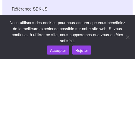
Référence SDK JS
Nous utilisons des cookies pour nous assurer que vous bénéficiez
de la meilleure expérience possible sur notre site web. Si vous
Ressources
continuez à utiliser ce site, nous supposerons que vous en êtes
satisfait.
Carrefour de connaissances
Accepter
Rejeter
Tarification
Pour obtenir de l'aide et du soutien, veuillez envoyer un
courriel à support@wooshpay.com
Pour les possibilités de partenariat, veuillez envoyer un
courriel à partner@wooshpay.com
Pour les demandes de renseignements des médias,
veuillez envoyer un courriel à media@wooshpay.com