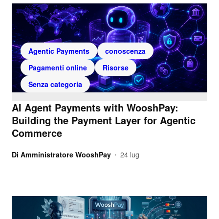
Agentic Payments
conoscenza
Pagamenti online
Risorse
Senza categoria
AI Agent Payments with WooshPay:
Building the Payment Layer for Agentic
Commerce
Di
Amministratore WooshPay
24 lug
•