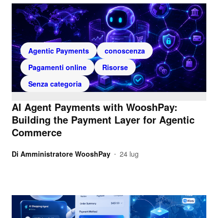
Agentic Payments
conoscenza
Pagamenti online
Risorse
Senza categoria
AI Agent Payments with WooshPay:
Building the Payment Layer for Agentic
Commerce
Di
Amministratore WooshPay
24 lug
•