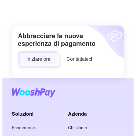
Abbracciare la nuova
esperienza di pagamento
Iniziare ora
Contattateci
Soluzioni
Azienda
Ecommerce
Chi siamo