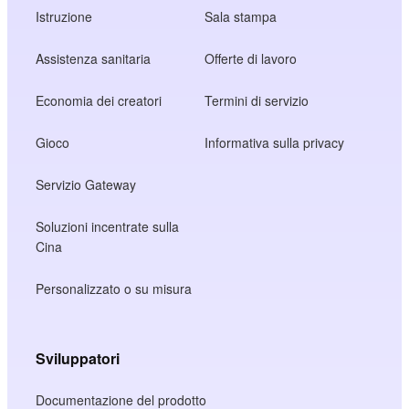
Istruzione
Sala stampa
Assistenza sanitaria
Offerte di lavoro
Economia dei creatori
Termini di servizio
Gioco
Informativa sulla privacy
Servizio Gateway
Soluzioni incentrate sulla
Cina
Personalizzato o su misura
Sviluppatori
Documentazione del prodotto