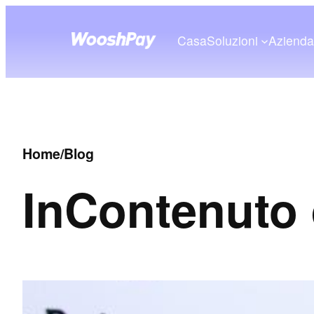
Casa
Soluzioni
Aziend
Home
/
Blog
In
Contenuto 