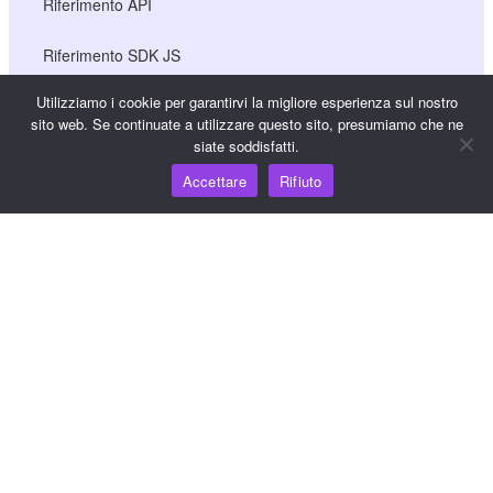
Riferimento API
Riferimento SDK JS
Utilizziamo i cookie per garantirvi la migliore esperienza sul nostro
sito web. Se continuate a utilizzare questo sito, presumiamo che ne
Risorse
siate soddisfatti.
Accettare
Rifiuto
Hub della conoscenza
Prezzi
Per assistenza e supporto, inviare un'e-mail a
support@wooshpay.com
Per opportunità di partnership, inviare un'e-mail a
partner@wooshpay.com
Per richieste di informazioni ai media, inviare un'e-mail a
media@wooshpay.com.