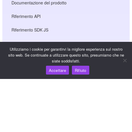
Documentazione del prodotto
Riferimento API
Riferimento SDK JS
Utilizziamo i cookie per garantirvi la migliore esperienza sul nostro
Risorse
sito web. Se continuate a utilizzare questo sito, presumiamo che ne
siate soddisfatti.
Hub della conoscenza
Accettare
Rifiuto
Prezzi
Per assistenza e supporto, inviare un'e-mail a
support@wooshpay.com
Per opportunità di partnership, inviare un'e-mail a
partner@wooshpay.com