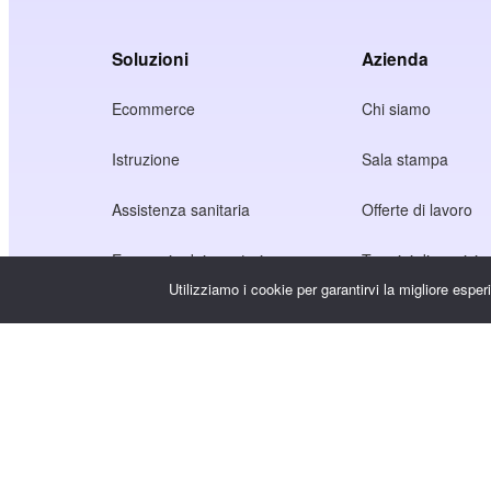
Soluzioni
Azienda
Ecommerce
Chi siamo
Istruzione
Sala stampa
Assistenza sanitaria
Offerte di lavoro
Economia dei creatori
Termini di servizio
Utilizziamo i cookie per garantirvi la migliore espe
Gioco
Informativa sulla p
Servizio Gateway
Soluzioni incentrate sulla Cina
Personalizzato o su misura