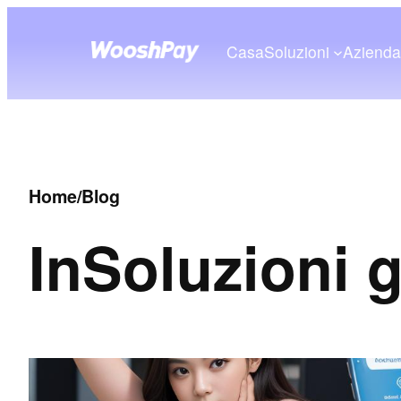
Casa
Soluzioni
Aziend
Home
/
Blog
In
Soluzioni 