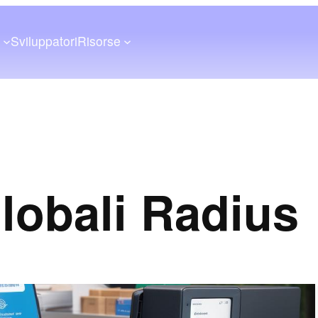
a
Sviluppatori
Risorse
globali Radius