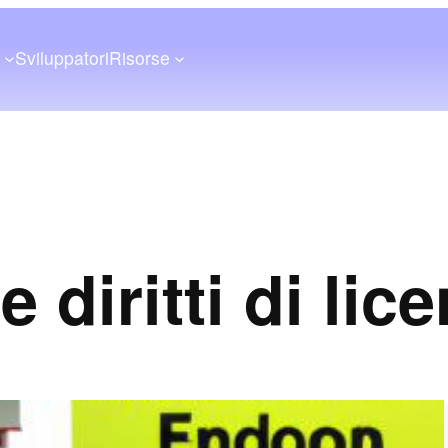
a
Sviluppatori
Risorse
 diritti di li