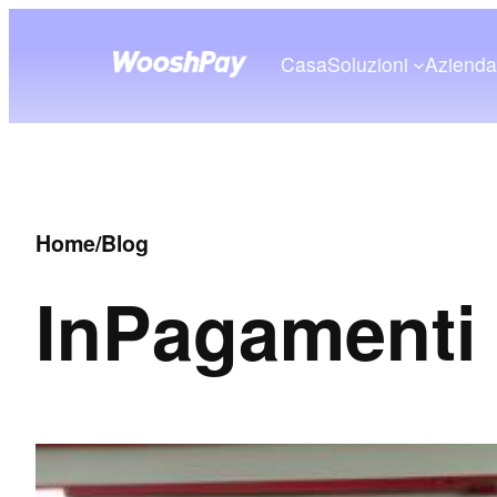
Casa
Soluzioni
Aziend
Home
/
Blog
In
Pagamenti e