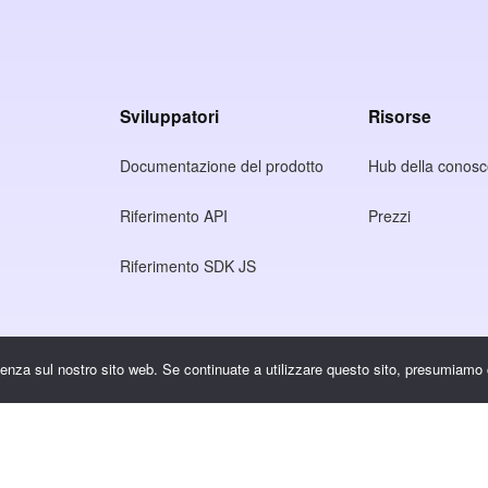
Sviluppatori
Risorse
Documentazione del prodotto
Hub della conos
Riferimento API
Prezzi
Riferimento SDK JS
rivacy
rienza sul nostro sito web. Se continuate a utilizzare questo sito, presumiamo 