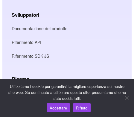
Sviluppatori
Documentazione del prodotto
Riferimento API
Riferimento SDK JS
Risorse
Utilizziamo i cookie per garantirvi la migliore esperienza sul nostro
Hub della conoscenza
sito web. Se continuate a utilizzare questo sito, presumiamo che ne
siate soddisfatti.
Prezzi
Accettare
Rifiuto
Per assistenza e supporto, inviare un'e-mail a