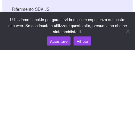
Riferimento SDK JS
Utilizziamo i cookie per garantirvi la migliore esperienza sul nostro
sito web. Se continuate a utilizzare questo sito, presumiamo che ne
Risorse
siate soddisfatti.
Accettare
Rifiuto
Hub della conoscenza
Prezzi
Per assistenza e supporto, inviare un'e-mail a
support@wooshpay.com
Per opportunità di partnership, inviare un'e-mail a
partner@wooshpay.com
Per richieste di informazioni ai media, inviare un'e-mail a
media@wooshpay.com.