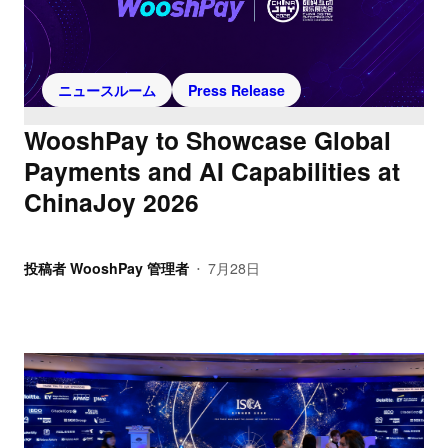
ニュースルーム
Press Release
WooshPay to Showcase Global
Payments and AI Capabilities at
ChinaJoy 2026
投稿者
WooshPay 管理者
7月28日
•