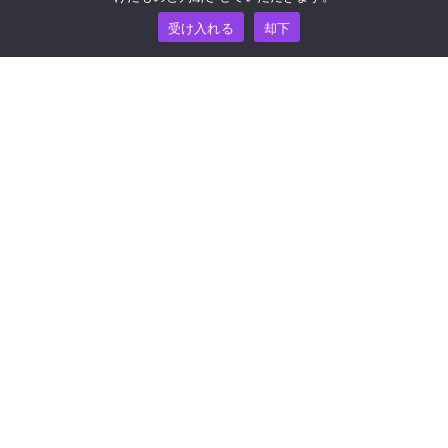
リソース
受け入れる
却下
ナレッジ・ハブ
価格
ヘルプおよびサポートについては、
support@wooshpay.com まで電子メールでお問い合わせ
ください。
パートナーシップに関するお問い合わせは
partner@wooshpay.com まで。
メディアからのお問い合わせは media@wooshpay.com ま
で。