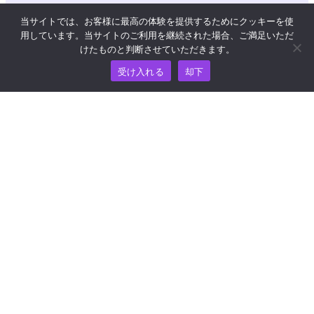
価格
当サイトでは、お客様に最高の体験を提供するためにクッキーを使
用しています。当サイトのご利用を継続された場合、ご満足いただ
けたものと判断させていただきます。
ヘルプおよびサポートについては、
受け入れる
却下
support@wooshpay.com まで電子メールでお問い合わせ
ください。
パートナーシップに関するお問い合わせは
partner@wooshpay.com まで。
メディアからのお問い合わせは media@wooshpay.com ま
で。
著作権 © WooshPay 2026 無断複写・転載を禁じます。