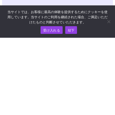
当サイトでは、お客様に最高の体験を提供するためにクッキーを使
用しています。当サイトのご利用を継続された場合、ご満足いただ
リソース
けたものと判断させていただきます。
ナレッジ・ハブ
受け入れる
却下
価格
ヘルプおよびサポートについては、
support@wooshpay.com まで電子メールでお問い合わせ
ください。
パートナーシップに関するお問い合わせは
partner@wooshpay.com まで。
メディアからのお問い合わせは media@wooshpay.com ま
で。