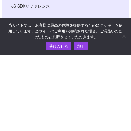
JS SDKリファレンス
当サイトでは、お客様に最高の体験を提供するためにクッキーを使
リソース
用しています。当サイトのご利用を継続された場合、ご満足いただ
けたものと判断させていただきます。
ナレッジ・ハブ
受け入れる
却下
価格
ヘルプおよびサポートについては、
support@wooshpay.com まで電子メールでお問い合わせ
ください。
パートナーシップに関するお問い合わせは
partner@wooshpay.com まで。
メディアからのお問い合わせは media@wooshpay.com ま
で。