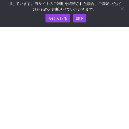
用しています。当サイトのご利用を継続された場合、ご満足いただ
リソース
けたものと判断させていただきます。
受け入れる
却下
ナレッジ・ハブ
価格
ヘルプおよびサポートについては、
support@wooshpay.com まで電子メールでお問い合わせ
ください。
パートナーシップに関するお問い合わせは
partner@wooshpay.com まで。
メディアからのお問い合わせは media@wooshpay.com ま
で。