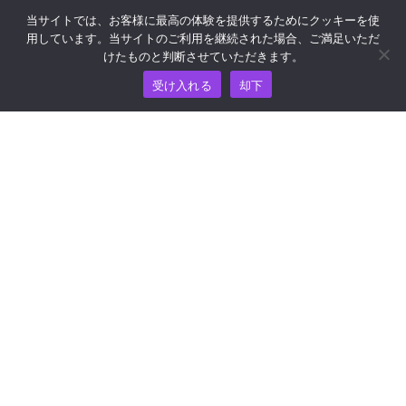
当サイトでは、お客様に最高の体験を提供するためにクッキーを使
用しています。当サイトのご利用を継続された場合、ご満足いただ
リソース
けたものと判断させていただきます。
受け入れる
却下
ナレッジ・ハブ
価格
ヘルプおよびサポートについては、
support@wooshpay.com まで電子メールでお問い合わせ
ください。
パートナーシップに関するお問い合わせは
partner@wooshpay.com まで。
メディアからのお問い合わせは media@wooshpay.com ま
で。