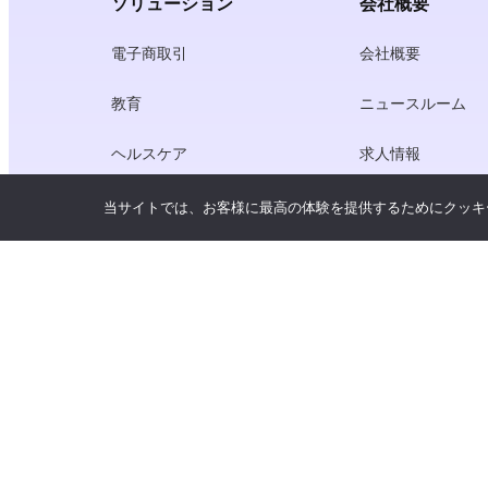
ソリューション
会社概要
電子商取引
会社概要
教育
ニュースルーム
ヘルスケア
求人情報
クリエーター・エコノミー
利用規約
当サイトでは、お客様に最高の体験を提供するためにクッキ
ゲーム
プライバシーポリ
ゲートウェイ・サービス
中国にフォーカスしたソリューショ
ン
カスタマイズ