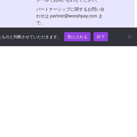
パートナーシップに関するお問い合
わせは partner@wooshpay.com ま
で。
メディアからのお問い合わせは
たものと判断させていただきます。
受け入れる
却下
media@wooshpay.com まで。