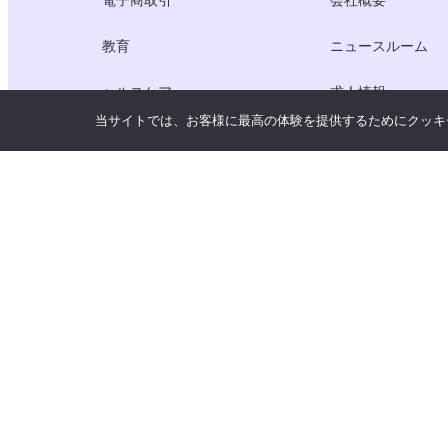
教育
ニュースルーム
ヘルスケア
求人情報
当サイトでは、お客様に最高の体験を提供するためにクッキ
クリエーター・エコノミー
利用規約
ゲーム
プライバシーポリ
ゲートウェイ・サービス
中国にフォーカスしたソリューショ
ン
カスタマイズ