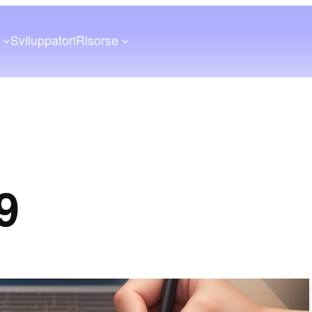
a
Sviluppatori
Risorse
9