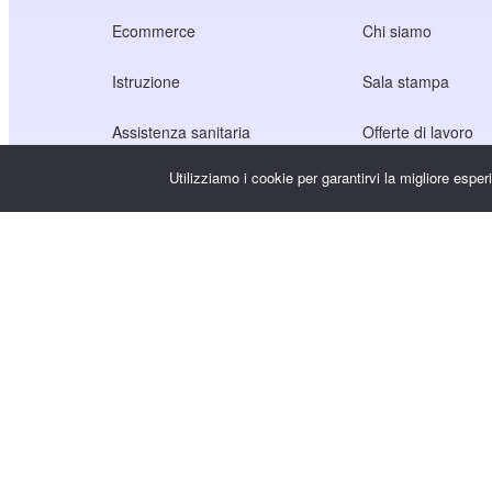
Ecommerce
Chi siamo
Istruzione
Sala stampa
Assistenza sanitaria
Offerte di lavoro
Utilizziamo i cookie per garantirvi la migliore espe
Economia dei creatori
Termini di servizio
Gioco
Informativa sulla p
Servizio Gateway
Soluzioni incentrate sulla Cina
Personalizzato o su misura