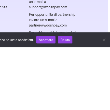
un'e-mail a
cenza
support@wooshpay.com
Per opportunità di partnership,
inviare un'e-mail a
partner@wooshpay.com
Per richieste di informazioni ai
media, inviare un'e-mail a
che ne siate soddisfatti.
Accettare
Rifiuto
media@wooshpay.com.