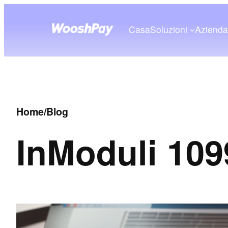
Casa
Soluzioni
Aziend
Home
/
Blog
In
Moduli 109