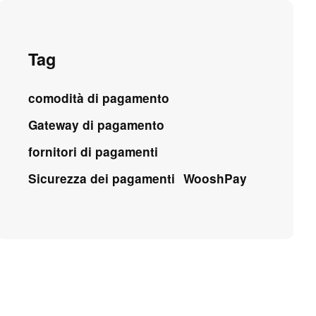
Tag
comodità di pagamento
Gateway di pagamento
fornitori di pagamenti
Sicurezza dei pagamenti
WooshPay