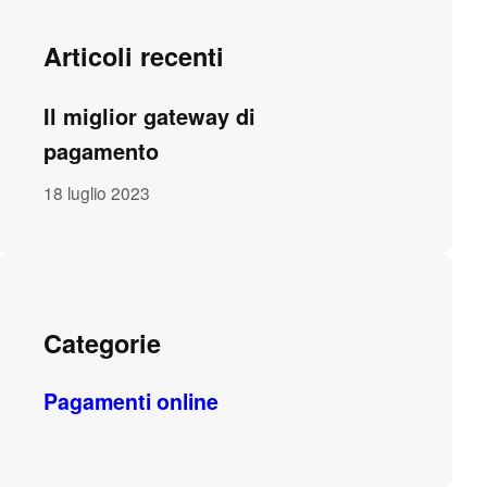
Articoli recenti
Il miglior gateway di
pagamento
18 luglio 2023
Categorie
Pagamenti online